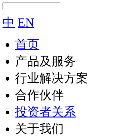
中
EN
首页
产品及服务
行业解决方案
合作伙伴
投资者关系
关于我们