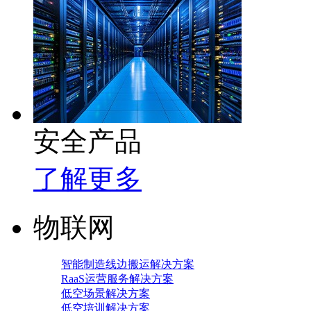
安全产品
了解更多
物联网
智能制造线边搬运解决方案
RaaS运营服务解决方案
低空场景解决方案
低空培训解决方案