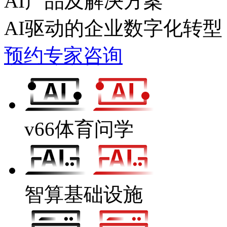
AI产品及解决方案
AI驱动的企业数字化转型
预约专家咨询
v66体育问学
智算基础设施