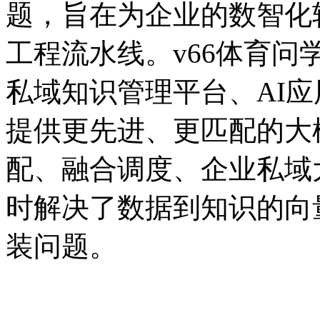
题，旨在为企业的数智
工程流水线。v66体育问学
私域知识管理平台、AI
提供更先进、更匹配的大
配、融合调度、企业
时解决了数据到知识的向
装问题。