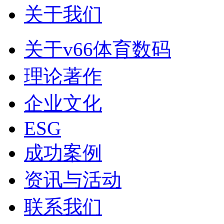
关于我们
关于v66体育数码
理论著作
企业文化
ESG
成功案例
资讯与活动
联系我们