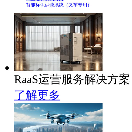
智能标识识读系统（叉车专用）
RaaS运营服务解决方案
了解更多