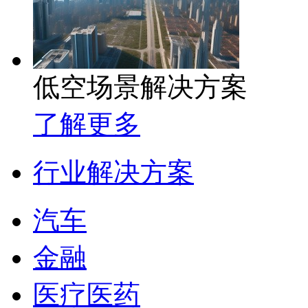
低空场景解决方案
了解更多
行业解决方案
汽车
金融
医疗医药