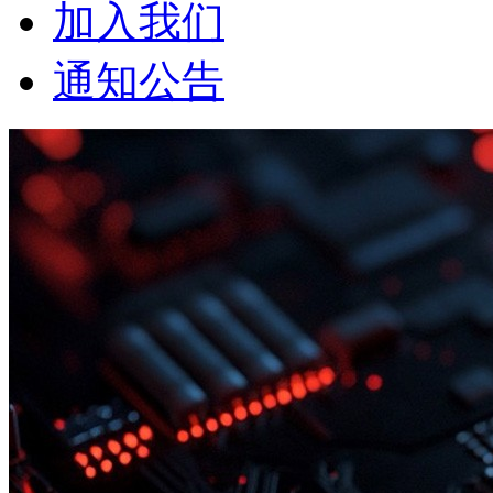
加入我们
通知公告