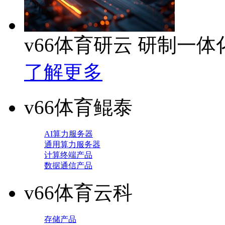
v66体育研云 研制一
了解更多
v66体育鲲泰
AI算力服务器
通用算力服务器
计算终端产品
数据通信产品
v66体育云科
存储产品