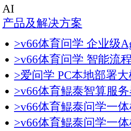
AI
产品及解决方案
>v66体育问学 企业级Ag
>v66体育问学 智能流
>爱问学 PC本地部署
>v66体育鲲泰智算服务
>v66体育鲲泰问学一体
>v66体育鲲泰问学一体机