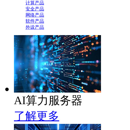
计算产品
安全产品
网络产品
软件产品
外设产品
AI算力服务器
了解更多